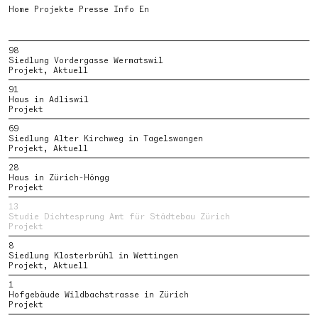
Home
Projekte
Presse
Info
En
Alle zeigen
Aktuell
98
Realisiert
Siedlung Vordergasse Wermatswil
Projekt
Projekt, Aktuell
Wettbewerb
Intervention
91
Objekt
Haus in Adliswil
Publikation
Projekt
69
Siedlung Alter Kirchweg in Tagelswangen
Projekt, Aktuell
28
Haus in Zürich-Höngg
Projekt
13
Studie Dichtesprung Amt für Städtebau Zürich
Projekt
8
Siedlung Klosterbrühl in Wettingen
Projekt, Aktuell
1
Hofgebäude Wildbachstrasse in Zürich
Projekt